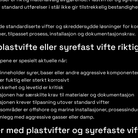
standard utførelser i stål ikke gir tilstrekkelig bestandighet
åde standardiserte vifter og skreddersydde løsninger for ko
er, tilpasset prosess, installasjon og dokumentasjonskrav.
plastvifte eller syrefast vifte rikti
pene er spesielt aktuelle når:
inneholder syrer, baser eller andre aggressive komponente
er fuktig eller sterkt korrosivt
kkerhet og levetid er kritisk
asjonen har særskilte krav til materialer og dokumentasjon
sjonen krever tilpasning utover standard vifter
sområder er offshore og marine installasjoner, prosessindus
anlegg med aggressive gasser eller damp.
r med plastvifter og syrefaste vif