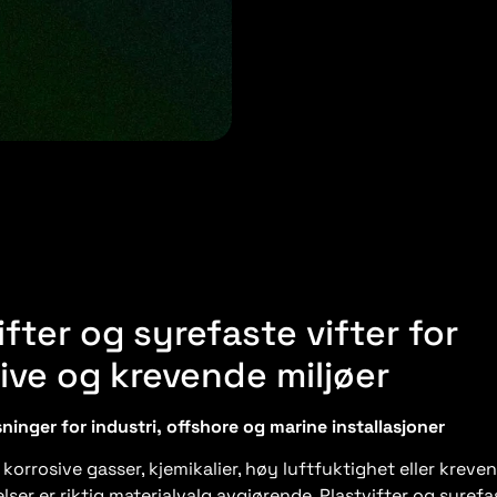
ifter og syrefaste vifter for
ive og krevende miljøer
ninger for industri, offshore og marine installasjoner
 korrosive gasser, kjemikalier, høy luftfuktighet eller kreve
lser er riktig materialvalg avgjørende. Plastvifter og syrefa