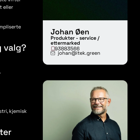
 eller
mpliserte
Johan Øen
Produkter - service /
ettermarked
g valg?
93883566
johan@itek.green
r
tri, kjemisk
ter