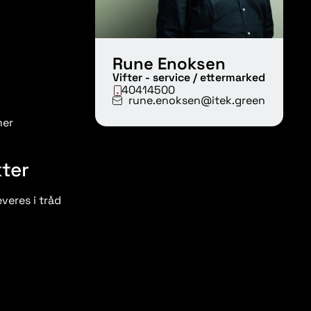
Rune Enoksen
Vifter - service / ettermarked
40414500
rune.enoksen@itek.green
mer
kter
veres i tråd