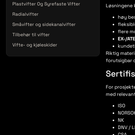
Plastvifter Og Syrefaste Vifter
Løsningene 
Kjemikalietanker og spesialtanker
Radialvifter
høy be
fleksib
Småvifter og sidekanalvifter
flere m
Tilbehør til vifter
EX-/ATE
Vifte- og kjøleskider
kundeti
Riktig mater
forutsigbar d
Sertifi
For prosjekt
med relevant
ISO
NORSO
NK
DNV / L
CSA