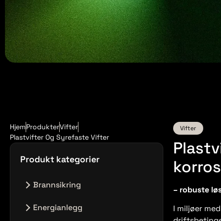
Hjem
Produkter
Vifter
Vifter
Plastvifter Og Syrefaste Vifter
Plastv
Produkt kategorier
korros
Brannsikring
– robuste løs
Brannsikring
Energianlegg
I miljøer med
driftsbetinge