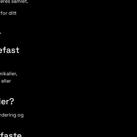
eres samlet.
for ditt
r
efast
ikalier,
eller
der?
urdering og
efaste