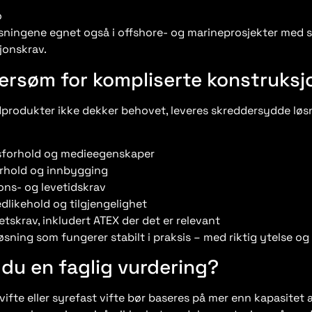
o
øsningene egnet også i offshore- og marineprosjekter med 
onskrav.
ersøm for kompliserte konstruksj
produkter ikke dekker behovet, leveres skreddersydde løs
sforhold og medieegenskaper
orhold og innbygging
ons- og levetidskrav
vedlikehold og tilgjengelighet
etskrav, inkludert ATEX der det er relevant
øsning som fungerer stabilt i praksis – med riktig ytelse og 
du en faglig vurdering?
vifte eller syrefast vifte bør baseres på mer enn kapasitet 