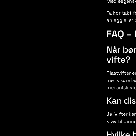
Medieegenska
Ta kontakt f
anlegg eller 
FAQ – 
Når bør
vifte?
Plastvifter e
mens syrefas
mekanisk sty
Kan dis
Ja. Vifter ka
krav til områ
Hvilke 