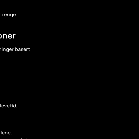
strenge
oner
ninger basert
levetid.
alene.