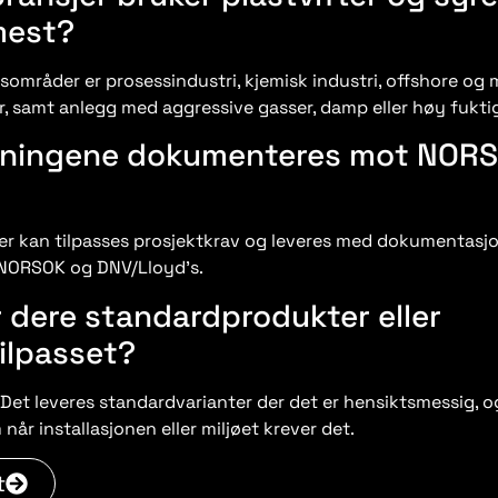
mest?
sområder er prosessindustri, kjemisk industri, offshore og 
er, samt anlegg med aggressive gasser, damp eller høy fukti
sningene dokumenteres mot NOR
er kan tilpasses prosjektkrav og leveres med dokumentasjo
 NORSOK og DNV/Lloyd’s.
 dere standardprodukter eller
ilpasset?
 Det leveres standardvarianter der det er hensiktsmessig, o
år installasjonen eller miljøet krever det.
t