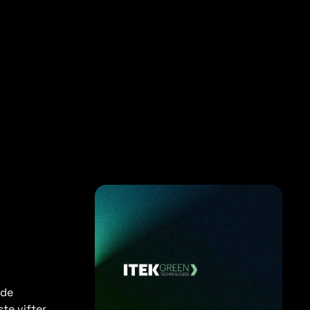
nde
ste vifter