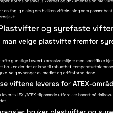
per, korrosjonsnivå, sikkerhet og dokumentasjon må vurd
or en faglig dialog om hvilken vifteløsning som passer best 
prosjekt.
Plastvifter og syrefaste vifte
 man velge plastvifte fremfor syr
r ofte gunstige i svært korrosive miljøer med spesifikke kjem
t brukes der det er krav til robusthet, temperaturtoleranse 
rke. Valg avhenger av mediet og driftsforholdene.
se viftene leveres for ATEX-områ
n leveres i EX-/ATEX-tilpassede utførelser basert på risikov
det.
bransjer bruker plastvifter og syr