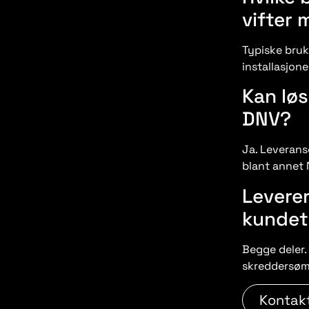
vifter 
Typiske bruk
installasjon
Kan lø
DNV?
Ja. Leverans
blant annet
Leverer
kundet
Begge deler.
skreddersøm n
Kontak