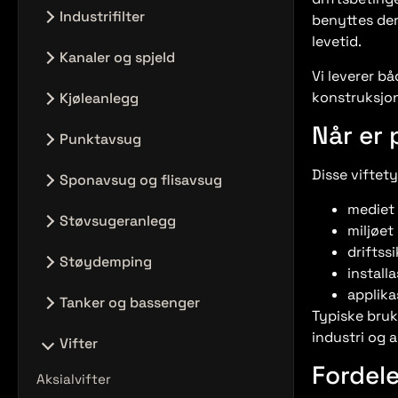
Energisentral for bygg og industri
Industrifilter
benyttes der 
levetid.
Varmesentraler
Oljetåkeavskiller og andre filtre
Kanaler og spjeld
Vi leverer b
Patronfilter
Jethetter
konstruksjon
Kjøleanlegg
Posefilter
Plastkanaler
Når er 
Kjøleanlegg
Punktavsug
Spjeld Og Utstyr
Kjøling For Datasenter
Disse viftety
Eksosavsug
Sponavsug og flisavsug
Stålkanaler
Loddeavsug
mediet 
Sponavsug for industri og
Støvsugeranlegg
miljøet 
Sveiseavsug
produksjon
driftssi
Støvsugeanlegg til komfort
Støydemping
Sponavsug til skoler
install
Støvsugeranlegg til industri
applika
Støydemping
Tanker og bassenger
Typiske bruk
industri og 
Brannvannstanker
Vifter
Fordele
Høydebasseng og
Aksialvifter
drikkfevannstanker