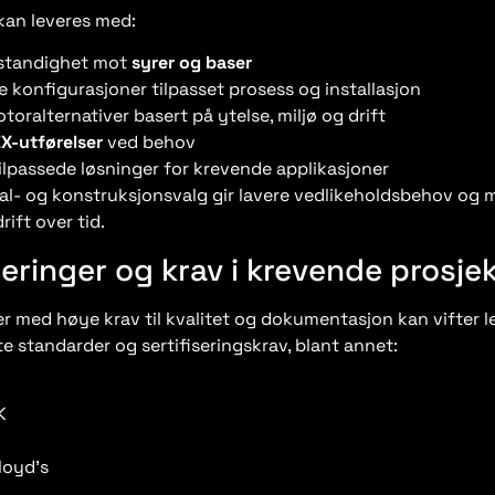
kan leveres med:
standighet mot
syrer og baser
le konfigurasjoner tilpasset prosess og installasjon
otoralternativer basert på ytelse, miljø og drift
X-utførelser
ved behov
lpassede løsninger for krevende applikasjoner
ial- og konstruksjonsvalg gir lavere vedlikeholdsbehov og 
rift over tid.
seringer og krav i krevende prosje
er med høye krav til kvalitet og dokumentasjon kan vifter le
e standarder og sertifiseringskrav, blant annet:
K
loyd’s