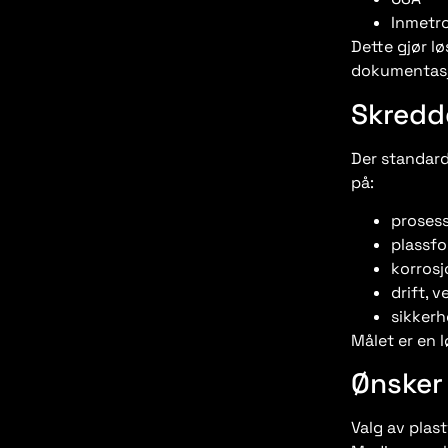
Inmetr
Dette gjør l
dokumentasj
Skredd
Der standard
på:
proses
plassf
korrosj
drift, 
sikkerh
Målet er en l
Ønsker 
Valg av plast