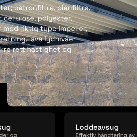
ter; patronfiltre, planfiltre,
; cellulose, polyester,
r med riktig type impeller,
retning, lave lydnivåer
ikre rett hastighet og
sug
Loddeavsug
eder og
Effektiv håndtering av