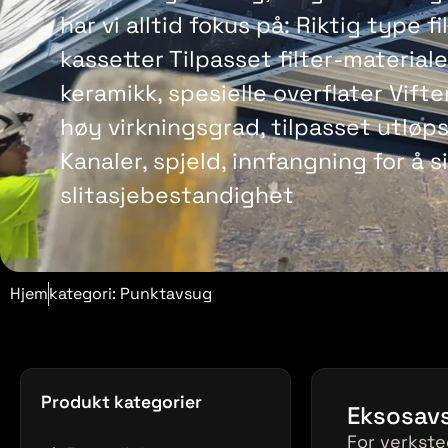
har vi alltid fokus på: Riktig type fil
kassetter Tilpasset filter-materiale
keramikk, spesielle overflater Vifte
høy virkningsgrad, tilpasset utløps
Kanaler, spjeld, innfangning for å s
slitasjebestandighet
Hjem
kategori: Punktavsug
Produkt kategorier
Eksosav
For verkst