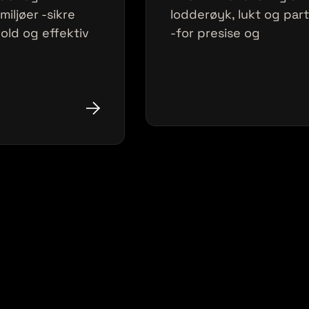
 miljøer -sikre
lodderøyk, lukt og part
old og effektiv
-for presise og