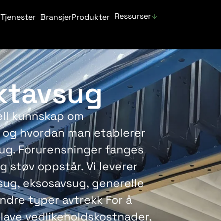
Ressurser
Tjenester
Bransjer
Produkter
ktavsug
ell kunnskap om
7, og hvordan man etablerer
sug. Forurensninger fanges
g støv oppstår. Vi leverer
sug, eksosavsug, generelle
andre typer avtrekk For å
g lave vedlikeholdskostnader,