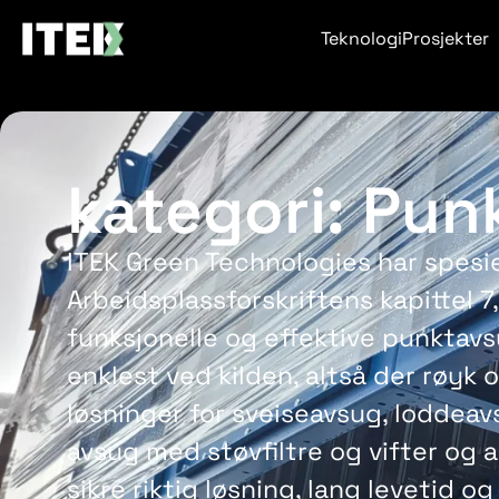
Teknologi
Prosjekter
kategori: Pun
ITEK Green Technologies har spesi
Arbeidsplassforskriftens kapittel 
funksjonelle og effektive punktav
enklest ved kilden, altså der røyk o
løsninger for sveiseavsug, loddeav
avsug med støvfiltre og vifter og 
sikre riktig løsning, lang levetid o