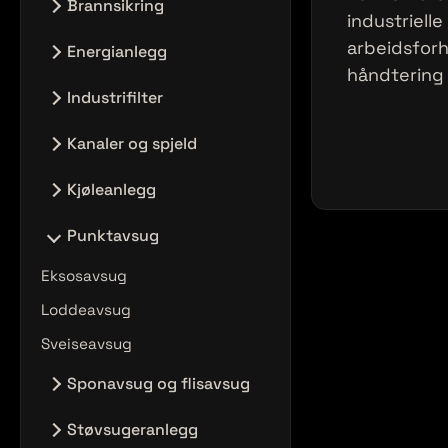
Brannsikring
industrielle
Brannsikring
arbeidsforh
Energianlegg
håndtering
Energisentral for bygg og
Industrifilter
industri
Oljetåkeavskiller og andre
Kanaler og spjeld
Varmesentraler
filtre
Jethetter
Kjøleanlegg
Patronfilter
Plastkanaler
Posefilter
Kjøleanlegg
Punktavsug
Spjeld Og Utstyr
Kjøling For Datasenter
Eksosavsug
Stålkanaler
Loddeavsug
Sveiseavsug
Sponavsug og flisavsug
Sponavsug for industri og
Støvsugeranlegg
produksjon