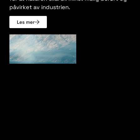
påvirket av industrien.
Les mer
Ressursbruk og sirkularitet
Et av de viktigste områdene ITEK Green
Technologies jobber for er å gjenvinne, samt
samle energi og biprodukter i industrien. Vi
hjelper våre kunde med å finne den