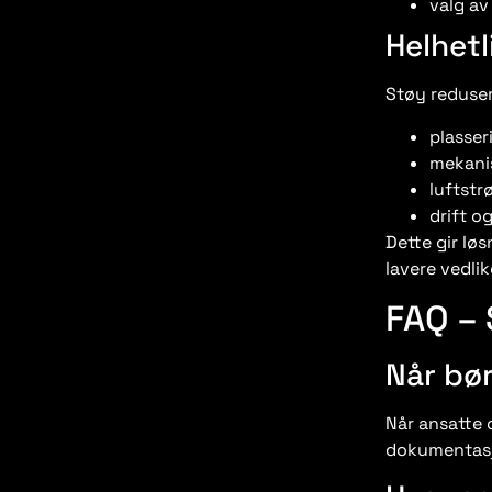
valg av
Helhetl
Støy redusere
plasser
mekani
luftstr
drift o
Dette gir løs
lavere vedli
FAQ –
Når bør
Når ansatte o
dokumentasj