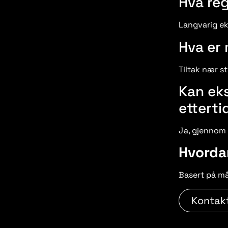
Hva re
Langvarig ek
Hva er 
Tiltak nær s
Kan ek
etterti
Ja, gjennom l
Hvordan
Basert på mål
Kontak