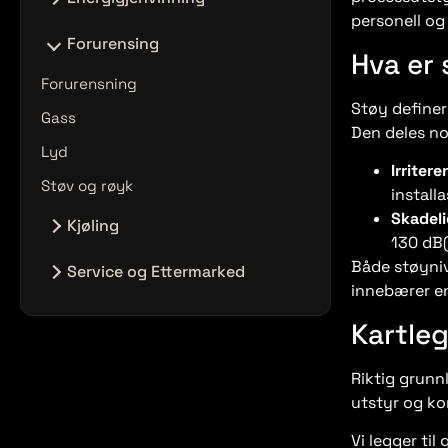
personell og
Energigjenvinning
Forurensing
Hva er
Forurensning
Støy definer
Gass
Den deles no
Lyd
Irriter
Støv og røyk
install
Skadeli
Kjøling
130 dB
Ingen innlegg i denne kategorien.
Både støyniv
Service og Ettermarked
innebærer en
ATEX
Kartle
Serviceavtale
Riktig grunn
Serviceportal
utstyr og ko
Vi legger til