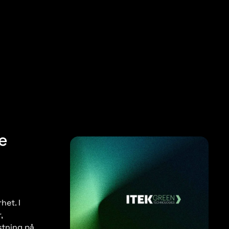
e
het. I
,
stning på