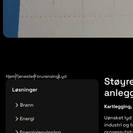
Hjem
Tjenester
Forurensing
Lyd
Støyre
Løsninger
anleg
Brann
Kartlegging, 
Ingen innlegg i denne kategorien.
Uønsket lyd p
Energi
industri og t
Energianlegg
prosessutsty
Energigjenvinning