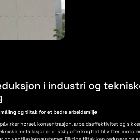
duksjon i industri og teknisk
g
måling og tiltak for et bedre arbeidsmiljø
åvirker hørsel, konsentrasjon, arbeidseffektivitet og sikker
ekniske installasjoner er støy ofte knyttet til vifter, motorer
r og ventilasjonssystemer. Riktige tiltak kan redusere bela