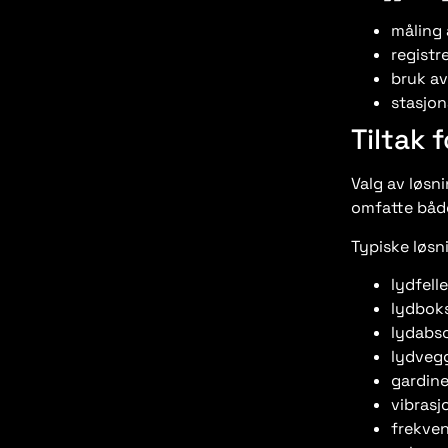
måling 
registr
bruk av
stasjon
Tiltak 
Valg av løsn
omfatte både
Typiske løsn
lydfelle
lydboks
lydabso
lydvegg
gardine
vibras
frekven