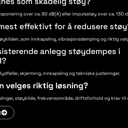
gnes som skadelig støy?
sponering over ca. 80 dB(A) eller impulsstøy over ca. 130 d
mest effektivt for å redusere støy
tøykilden, som innkapsling, vibrasjonsdemping og riktig valg
sisterende anlegg støydempes i
d?
ydfeller, skjerming, innkapsling og tekniske justeringer.
 velges riktig løsning?
inger, støykilde, frekvensområde, driftsforhold og krav til 
t