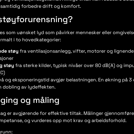
 samtidig forbedre drift og komfort.
 støyforurensning?
es som uønsket lyd som påvirker mennesker eller omgivelse
rmalt i to hovedkategorier:
ende støy
fra ventilasjonsanlegg, vifter, motorer og lignende
asjoner
g støy
fra sterke kilder, typisk nivåer over 80 dB(A) og imp
(C)
å og eksponeringstid avgjør belastningen. En økning på 3
 dobling av lydeffekten.
gging og måling
lag er avgjørende for effektive tiltak. Målinger gjennomfø
mpetanse, og vurderes opp mot krav og arbeidsforhold.
 grunn: