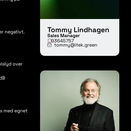
Tommy Lindhagen
r negativt.
Sales Manager
93645757
tommy@itek.green
ulslyd over
 dB
res med egnet