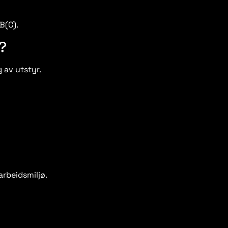
B(C).
?
 av utstyr.
arbeidsmiljø.