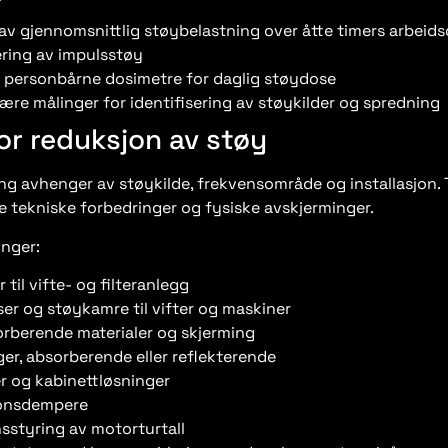
av gjennomsnittlig støybelastning over åtte timers arbeid
ering av impulsstøy
 personbårne dosimetre for daglig støydose
ære målinger for identifisering av støykilder og spredning
for reduksjon av støy
ing avhenger av støykilde, frekvensområde og installasjon. 
 tekniske forbedringer og fysiske avskjerminger.
inger:
r til vifte- og filteranlegg
er og støykamre til vifter og maskiner
rberende materialer og skjerming
er, absorberende eller reflekterende
r og kabinettløsninger
jonsdempere
sstyring av motorturtall