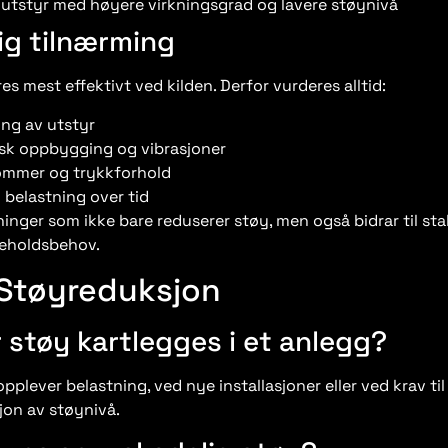
 utstyr med høyere virkningsgrad og lavere støynivå
ig tilnærming
s mest effektivt ved kilden. Derfor vurderes alltid:
ing av utstyr
sk oppbygging og vibrasjoner
ømmer og trykkforhold
g belastning over tid
ninger som ikke bare reduserer støy, men også bidrar til stab
keholdsbehov.
 Støyreduksjon
 støy kartlegges i et anlegg?
pplever belastning, ved nye installasjoner eller ved krav til
on av støynivå.