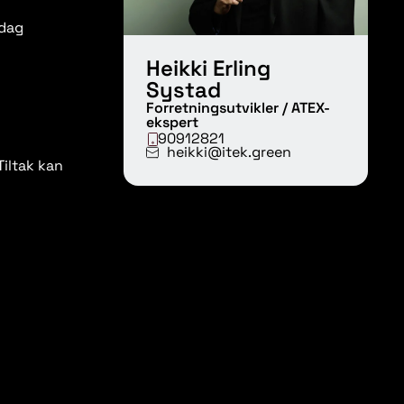
sdag
Heikki Erling
Systad
Forretningsutvikler / ATEX-
ekspert
90912821
heikki@itek.green
Tiltak kan